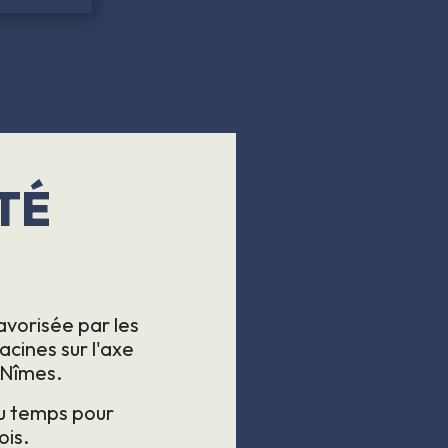
TÉ
S
favorisée par les
acines sur l'axe
 Nîmes.
 du temps pour
ois.