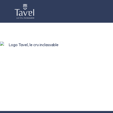
Le terroir,
au début était 